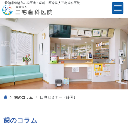
愛知県豊橋市の歯医者・歯科｜医療法⼈三宅⻭科医院
医療法⼈三宅⻭科医院
歯のコラム
口臭セミナー（静岡）
歯のコラム