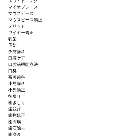
ホワイトニング
マイオブレース
マウスピース
マウスピース矯正
メリット
ワイヤー矯正
乳歯
予防
予防歯科
口腔ケア
口腔筋機能療法
口臭
審美歯科
小児歯科
小児矯正
後戻り
歯ぎしり
歯並び
歯列矯正
歯周病
歯石除去
歯磨き