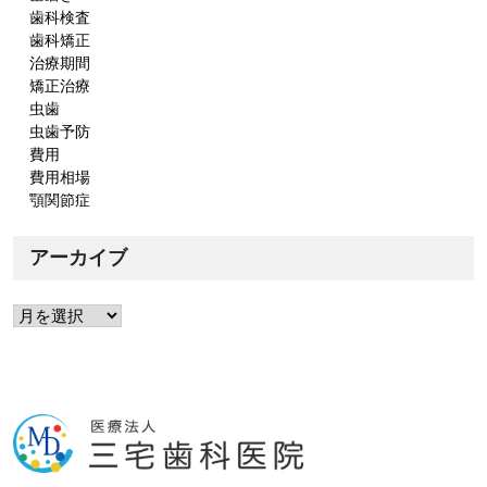
歯科検査
歯科矯正
治療期間
矯正治療
虫歯
虫歯予防
費用
費用相場
顎関節症
アーカイブ
ア
ー
カ
イ
ブ