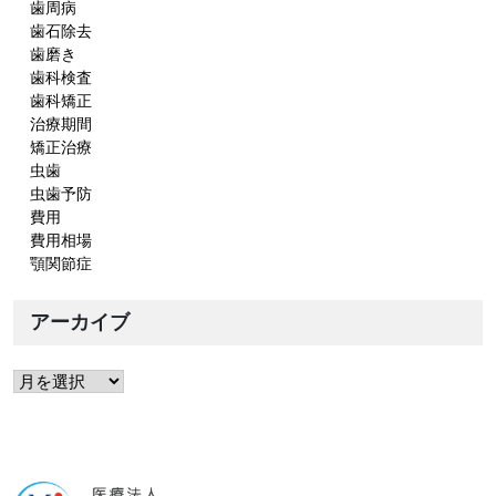
歯周病
歯石除去
歯磨き
歯科検査
歯科矯正
治療期間
矯正治療
虫歯
虫歯予防
費用
費用相場
顎関節症
アーカイブ
ア
ー
カ
イ