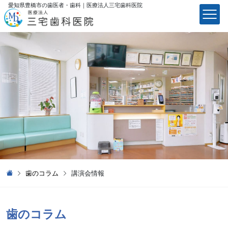
愛知県豊橋市の歯医者・歯科｜医療法⼈三宅⻭科医院
医療法⼈三宅⻭科医院
歯のコラム
講演会情報
歯のコラム