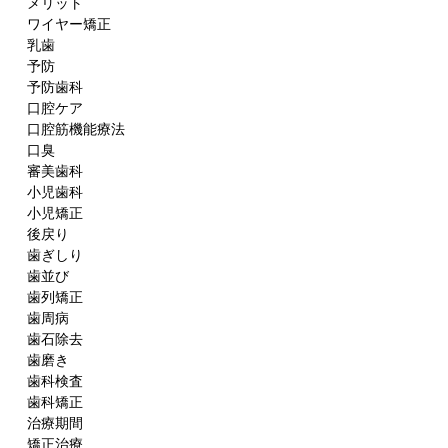
メリット
ワイヤー矯正
乳歯
予防
予防歯科
口腔ケア
口腔筋機能療法
口臭
審美歯科
小児歯科
小児矯正
後戻り
歯ぎしり
歯並び
歯列矯正
歯周病
歯石除去
歯磨き
歯科検査
歯科矯正
治療期間
矯正治療