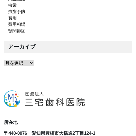
虫歯
虫歯予防
費用
費用相場
顎関節症
アーカイブ
ア
ー
カ
イ
ブ
所在地
〒440-0076 愛知県豊橋市大橋通2丁目124-1