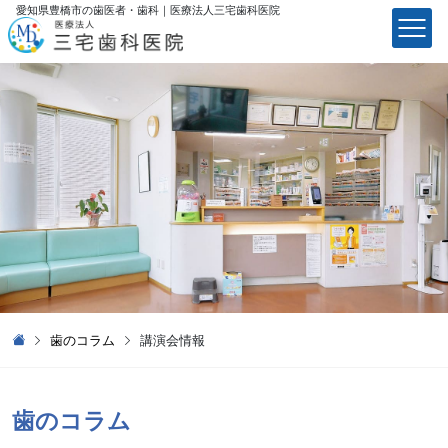
愛知県豊橋市の歯医者・歯科｜医療法⼈三宅⻭科医院
医療法⼈三宅⻭科医院
歯のコラム
講演会情報
歯のコラム