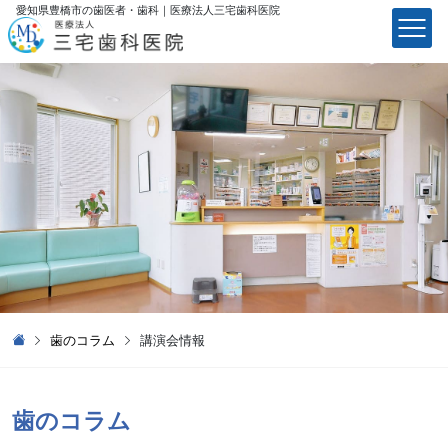
愛知県豊橋市の歯医者・歯科｜医療法⼈三宅⻭科医院
医療法⼈三宅⻭科医院
歯のコラム
講演会情報
歯のコラム