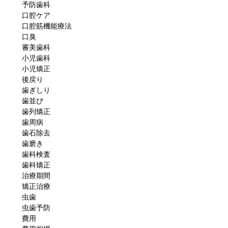
予防歯科
口腔ケア
口腔筋機能療法
口臭
審美歯科
小児歯科
小児矯正
後戻り
歯ぎしり
歯並び
歯列矯正
歯周病
歯石除去
歯磨き
歯科検査
歯科矯正
治療期間
矯正治療
虫歯
虫歯予防
費用