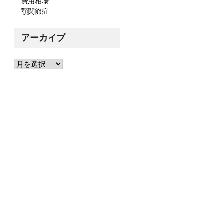
費用相場
顎関節症
アーカイブ
ア
ー
カ
イ
ブ