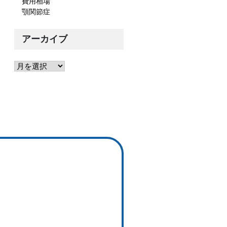
費用相場
顎関節症
アーカイブ
ア
ー
カ
イ
ブ