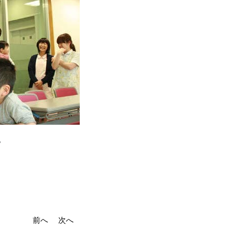
。
前へ
次へ