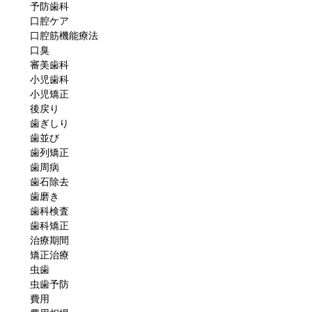
予防歯科
口腔ケア
口腔筋機能療法
口臭
審美歯科
小児歯科
小児矯正
後戻り
歯ぎしり
歯並び
歯列矯正
歯周病
歯石除去
歯磨き
歯科検査
歯科矯正
治療期間
矯正治療
虫歯
虫歯予防
費用