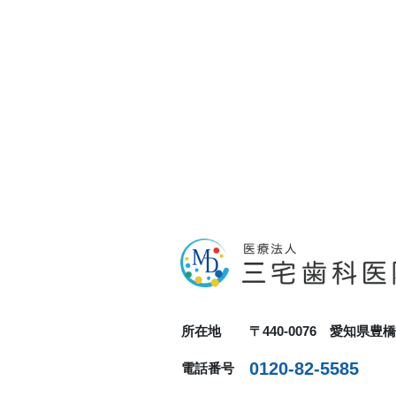
稿
ナ
ビ
ゲ
ー
シ
ョ
ン
所在地
〒440-0076 愛知県豊
0120-82-5585
電話番号