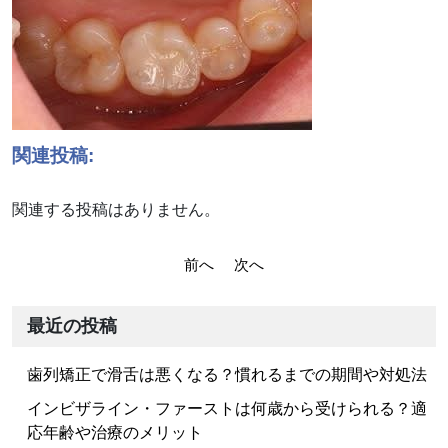
関連投稿:
関連する投稿はありません。
投
前へ
次へ
稿
ナ
最近の投稿
ビ
歯列矯正で滑舌は悪くなる？慣れるまでの期間や対処法
ゲ
ー
インビザライン・ファーストは何歳から受けられる？適
応年齢や治療のメリット
シ