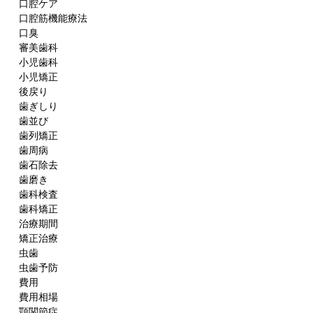
口腔ケア
口腔筋機能療法
口臭
審美歯科
小児歯科
小児矯正
後戻り
歯ぎしり
歯並び
歯列矯正
歯周病
歯石除去
歯磨き
歯科検査
歯科矯正
治療期間
矯正治療
虫歯
虫歯予防
費用
費用相場
顎関節症