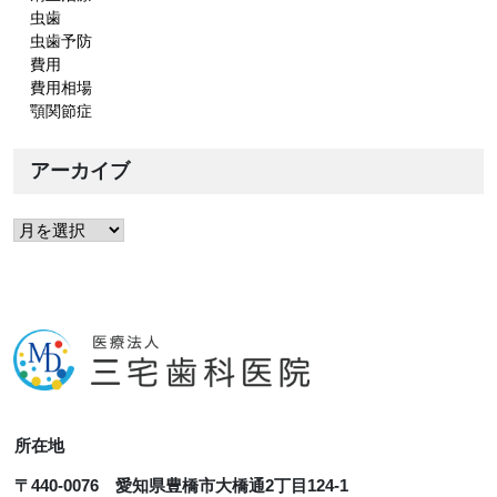
虫歯
虫歯予防
費用
費用相場
顎関節症
アーカイブ
ア
ー
カ
イ
ブ
所在地
〒440-0076 愛知県豊橋市大橋通2丁目124-1