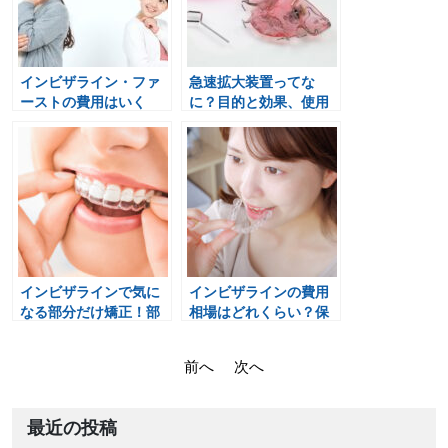
インビザライン・ファ
急速拡大装置ってな
ーストの費用はいく
に？目的と効果、使用
ら？高額になるケース
期間と費用、注意点も
とは
紹介！
インビザラインで気に
インビザラインの費用
なる部分だけ矯正！部
相場はどれくらい？保
分矯正のメリットや費
険は適用されるのか？
用！
投
前へ
次へ
稿
ナ
最近の投稿