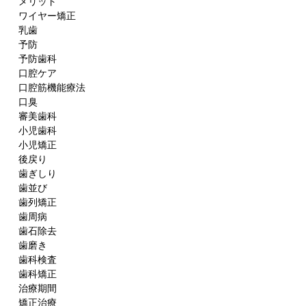
メリット
ワイヤー矯正
乳歯
予防
予防歯科
口腔ケア
口腔筋機能療法
口臭
審美歯科
小児歯科
小児矯正
後戻り
歯ぎしり
歯並び
歯列矯正
歯周病
歯石除去
歯磨き
歯科検査
歯科矯正
治療期間
矯正治療