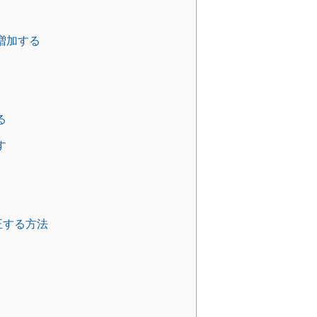
増加する
る
す
正する方法