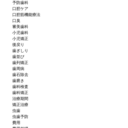
予防歯科
口腔ケア
口腔筋機能療法
口臭
審美歯科
小児歯科
小児矯正
後戻り
歯ぎしり
歯並び
歯列矯正
歯周病
歯石除去
歯磨き
歯科検査
歯科矯正
治療期間
矯正治療
虫歯
虫歯予防
費用