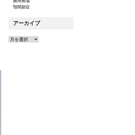
費用相場
顎関節症
アーカイブ
ア
ー
カ
イ
ブ