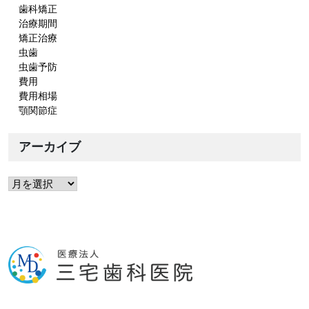
歯科矯正
治療期間
矯正治療
虫歯
虫歯予防
費用
費用相場
顎関節症
アーカイブ
ア
ー
カ
イ
ブ