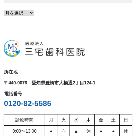
ア
ー
カ
イ
ブ
所在地
〒440-0076 愛知県豊橋市大橋通2丁目124-1
電話番号
0120-82-5585
診療時間
月
火
水
木
金
土
日
9:00〜13:00
●
△
▲
休
●
●
休