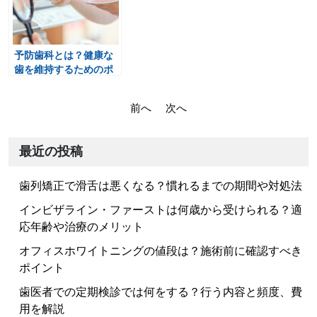
予防歯科とは？健康な
歯を維持するためのポ
イント！
投
前へ
次へ
稿
ナ
最近の投稿
ビ
歯列矯正で滑舌は悪くなる？慣れるまでの期間や対処法
ゲ
ー
インビザライン・ファーストは何歳から受けられる？適
応年齢や治療のメリット
シ
ョ
オフィスホワイトニングの値段は？施術前に確認すべき
ポイント
ン
歯医者での定期検診では何をする？行う内容と頻度、費
用を解説