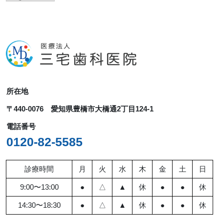
ー
カ
イ
ブ
所在地
〒440-0076 愛知県豊橋市大橋通2丁目124-1
電話番号
0120-82-5585
診療時間
月
火
水
木
金
土
日
9:00〜13:00
●
△
▲
休
●
●
休
14:30〜18:30
●
△
▲
休
●
●
休