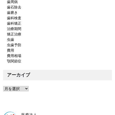
歯周病
歯石除去
歯磨き
歯科検査
歯科矯正
治療期間
矯正治療
虫歯
虫歯予防
費用
費用相場
顎関節症
アーカイブ
ア
ー
カ
イ