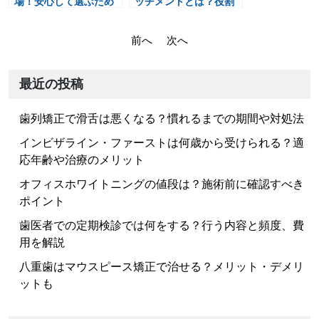
場！安心して選ぶため
ッチメントとは？役割
に知っておきたいこと
や装着期間、注意点を
解説
投
前へ
次へ
稿
ナ
最近の投稿
ビ
歯列矯正で滑舌は悪くなる？慣れるまでの期間や対処法
ゲ
ー
インビザライン・ファーストは何歳から受けられる？適
応年齢や治療のメリット
シ
ョ
オフィスホワイトニングの値段は？施術前に確認すべき
ポイント
ン
歯医者での定期検診では何をする？行う内容と頻度、費
用を解説
八重歯はマウスピース矯正で治せる？メリット・デメリ
ットも